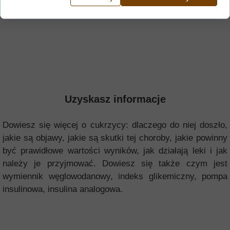
Uzyskasz informacje
Dowiesz się więcej o cukrzycy: dlaczego do niej doszło,
jakie są objawy, jakie są skutki tej choroby, jakie powinny
być prawidłowe wartości wyników, jak działają leki i jak
należy je przyjmować. Dowiesz się także czym jest
wymiennik węglowodanowy, indeks glikemiczny, pompa
insulinowa, insulina analogowa.