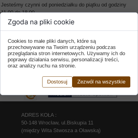
Jesteśmy czynni od poniedziałku do piątku od godziny
11.00 do 18.00.
Zgoda na pliki cookie
< Starszy wpis
Nowszy wpis >
Cookies to małe pliki danych, które są
przechowywane na Twoim urządzeniu podczas
przeglądania stron internetowych. Używamy ich do
07 stycznia 2025
poprawy działania serwisu, personalizacji treści,
oraz analizy ruchu na stronie.
Autor
Dostosuj
Zezwól na wszystkie
ADRES KOŁA :
50-148 Wrocław, ul.Biskupia 11
(między Wita Stwosza a Oławską)