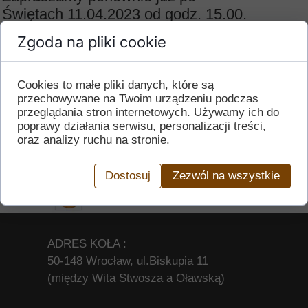
Świętach 11.04.2023 od godz. 15.00.
Zgoda na pliki cookie
< Starszy wpis
Nowszy wpis >
Cookies to małe pliki danych, które są
przechowywane na Twoim urządzeniu podczas
przeglądania stron internetowych. Używamy ich do
03 kwietnia 2023
poprawy działania serwisu, personalizacji treści,
oraz analizy ruchu na stronie.
Autor
Dostosuj
Zezwól na wszystkie
ADRES KOŁA :
50-148 Wrocław, ul.Biskupia 11
(między Wita Stwosza a Oławską)