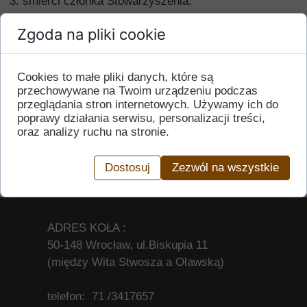
śmierci członka Stowarzyszenia.
Zgoda na pliki cookie
< Starszy wpis
Nowszy wpis >
Cookies to małe pliki danych, które są
przechowywane na Twoim urządzeniu podczas
11 lipca 2024
przeglądania stron internetowych. Używamy ich do
poprawy działania serwisu, personalizacji treści,
Autor
oraz analizy ruchu na stronie.
Dostosuj
Zezwól na wszystkie
ADRES KOŁA :
50-148 Wrocław, ul.Biskupia 11
(między Wita Stwosza a Oławską)
telefon: 71 /3417657