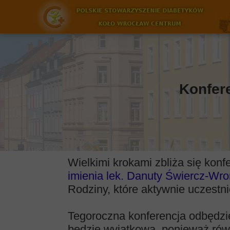
Konfer
Wielkimi krokami zbliża się kon
imienia lek. Danuty Świercz-Wr
Rodziny, które aktywnie uczestni
Tegoroczna konferencja odbędzie
będzie wyjątkowa, ponieważ równ