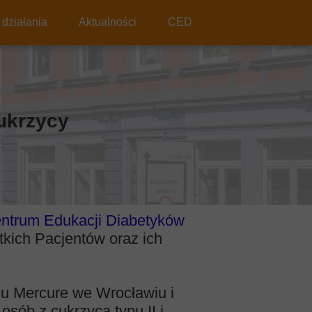
działania
Aktualności
CED
ukrzycy
ntrum Edukacji Diabetyków
tkich Pacjentów oraz ich
lu Mercure we Wrocławiu i
sób z cukrzycą typu II i