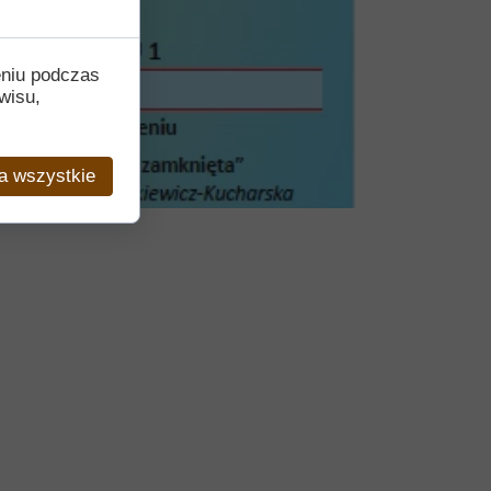
eniu podczas
wisu,
a wszystkie