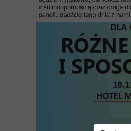
insulinoopornością oraz drugi- 
paneli. Bądźcie tego dnia z nami