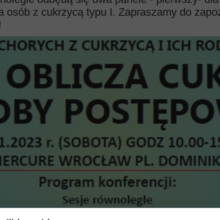
dla osób z cukrzycą typu I. Zapraszamy do zap
!