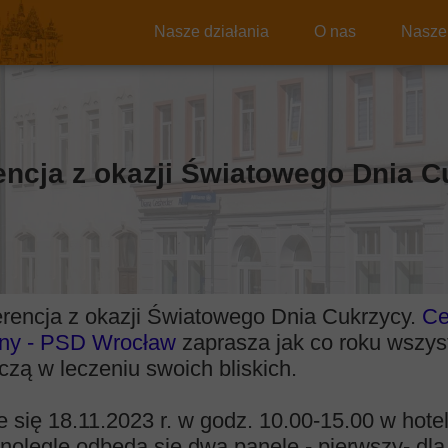
Nasze działania
O nas
Nasze 
encja z okazji Światowego Dnia C
ferencja z okazji Światowego Dnia Cukrzycy.
Ce
ony - PSD Wrocław
zaprasza jak co roku wszys
czą w leczeniu swoich bliskich.
 się 18.11.2023 r. w godz. 10.00-15.00 w hote
olegle odbędą się dwa panele - pierwszy- dla o