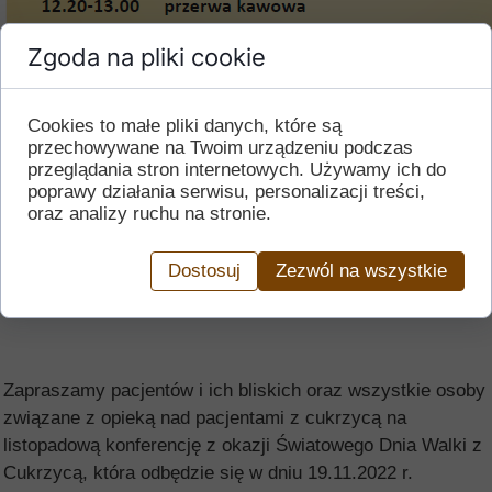
Zgoda na pliki cookie
Cookies to małe pliki danych, które są
przechowywane na Twoim urządzeniu podczas
przeglądania stron internetowych. Używamy ich do
poprawy działania serwisu, personalizacji treści,
oraz analizy ruchu na stronie.
Dostosuj
Zezwól na wszystkie
Zapraszamy pacjentów i ich bliskich oraz wszystkie osoby
związane z opieką nad pacjentami z cukrzycą na
listopadową konferencję z okazji Światowego Dnia Walki z
Cukrzycą, która odbędzie się w dniu 19.11.2022 r.