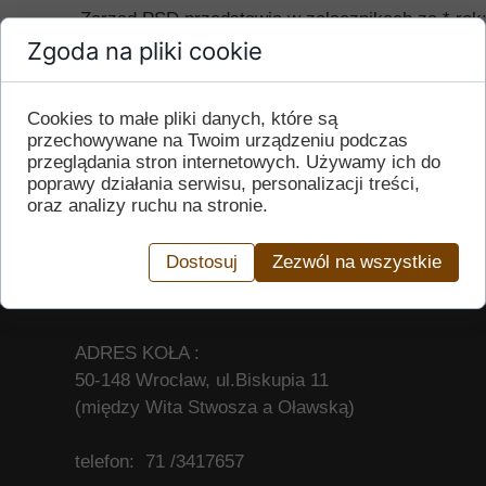
Zarząd PSD przedstawia w załącznikach za * rok
Zgoda na pliki cookie
wstaw link do dokumentu
Cookies to małe pliki danych, które są
przechowywane na Twoim urządzeniu podczas
przeglądania stron internetowych. Używamy ich do
poprawy działania serwisu, personalizacji treści,
oraz analizy ruchu na stronie.
Dostosuj
Zezwól na wszystkie
ADRES KOŁA :
50-148 Wrocław, ul.Biskupia 11
(między Wita Stwosza a Oławską)
telefon: 71 /3417657