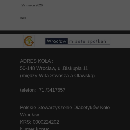
25 marca 2020
nwc
ADRES KOŁA :
50-148 Wrocław, ul.Biskupia 11
(między Wita Stwosza a Oławską)
telefon: 71 /3417657
Polskie Stowarzyszenie Diabetyków Koło
Wrocław
KRS: 0000224202
Numer konta: