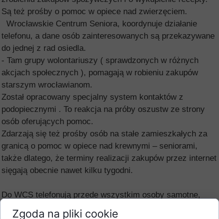
Są też prośby o pomoc w opiece nad zwierzęciem.
Wrocławskie Centrum Seniora, koordynuje działanie
telefonu, a dane osób zainteresowanych są przekazywane
do jednej z rad osiedla.
- Tam grupy wolontariuszy ( sprawdzonych w różnych
akcjach społecznych ), pomagają w robieniu zakupów
starszym wrocławianom.
Został opracowany specjalny system kontaktów z
podopiecznymi . To reakcja na próby oszustw ze strony
osób oferujących pomoc.
Zdarzają się też prośby osób na stałe zamieszkałych za
granicą o pomoc w opiece nad krewnymi – seniorami,
także dlatego, że terminy realizacji zakupów przez internet
sięgają obecnie nawet kilku tygodni.
Do WCS telefonują przede wszystkim osoby samotne,
czasem obawiające się o swoje zdrowie i życie, i
Zgoda na pliki cookie