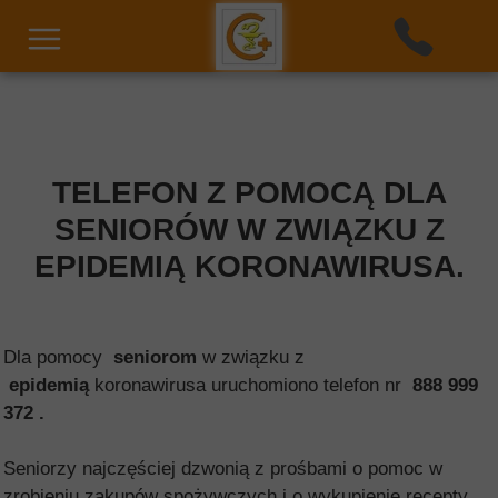
TELEFON Z POMOCĄ DLA
SENIORÓW W ZWIĄZKU Z
EPIDEMIĄ KORONAWIRUSA.
Dla pomocy
seniorom
w związku z
epidemią
koronawirusa uruchomiono telefon nr
888 999
372 .
Seniorzy najczęściej dzwonią z prośbami o pomoc w
zrobieniu zakupów spożywczych i o wykupienie recepty.