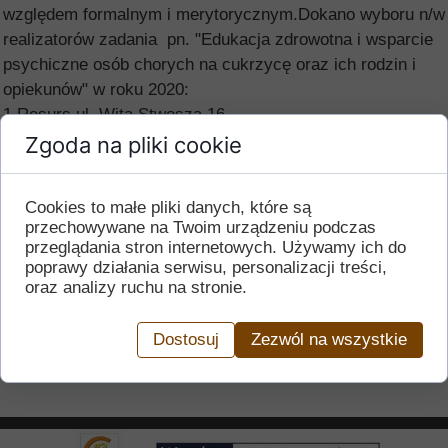
względem formalnym i merytorycznym.Dokano wyboru n/w
realizatorów zadania pn. "Edukacja zdrowotna i wsparcie
psychiczne osób chorych na cukrzycę oraz ich rodzin i
opiekunów" w roku 2020:
1.Resurs ul. Wita Stwosza 16
2.Saluber ul.Bacciarellego 4b
Zgoda na pliki cookie
3.SPA ul.Teatralna 10/12
4.Waldor ul.Sudecka 147.
Cookies to małe pliki danych, które są
przechowywane na Twoim urządzeniu podczas
przeglądania stron internetowych. Używamy ich do
poprawy działania serwisu, personalizacji treści,
< Starszy wpis
Nowszy wpis >
oraz analizy ruchu na stronie.
07 lutego 2020
Dostosuj
Zezwól na wszystkie
nwc