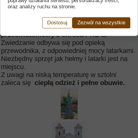
poprawy działania serwisu, personalizacji treści,
naszym kontynencie
chryzoprazy i opale
.
oraz analizy ruchu na stronie.
Opowiadana jest niezwykle ciekawa
historię
kopalni
, prezentowane są fotografie z epoki,
Dostosuj
Zezwól na wszystkie
oraz... zwiedza się
schron
przeciwatomowy z okresu PRL-u.
Zwiedzanie odbywa się pod opieką
przewodnika, z odpowiedniej mocy latarkami.
Niezbędny sprzęt jak hełmy i latarki jest na
miejscu.
Z uwagi na niską temperaturę w sztolni
zaleca się
ciepłą odzież i pełne obuwie.