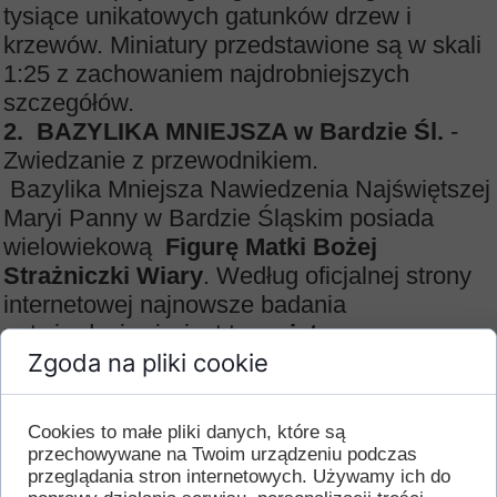
tysiące unikatowych gatunków drzew i
krzewów. Miniatury przedstawione są w skali
1:25 z zachowaniem najdrobniejszych
szczegółów.
2.
BAZYLIKA MNIEJSZA w Bardzie Śl.
-
Zwiedzanie z przewodnikiem.
Bazylika Mniejsza Nawiedzenia Najświętszej
Maryi Panny w Bardzie Śląskim posiada
wielowiekową
Figurę Matki Bożej
Strażniczki Wiary
. Według oficjalnej strony
internetowej najnowsze badania
potwierdzają, że jest to
najstarsza,
drewniana
Zgoda na pliki cookie
(lipowa) figura Matki Bożej w
Polsce.
3.
KOPALNIA W SZKLARACH
- Zwiedzanie
Cookies to małe pliki danych, które są
z przewodnikiem.
przechowywane na Twoim urządzeniu podczas
Na trasie przedstawiane są wyjątkowe na
przeglądania stron internetowych. Używamy ich do